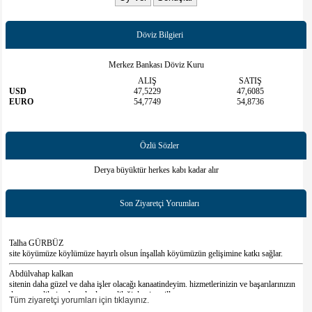
Döviz Bilgieri
Merkez Bankası Döviz Kuru
ALIŞ
SATIŞ
USD
47,5229
47,6085
EURO
54,7749
54,8736
Özlü Sözler
Derya büyüktür herkes kabı kadar alır
Son Ziyaretçi Yorumları
Talha GÜRBÜZ
site köyümüze köylümüze hayırlı olsun i̇nşallah köyümüzün gelişimine katkı sağlar.
Abdülvahap kalkan
sitenin daha güzel ve daha işler olacağı kanaatindeyim. hizmetlerinizin ve başarılarınızın
devamını dilerim. hayırlı olması dileğiyle nice yillara
Tüm ziyaretçi yorumları için tıklayınız.