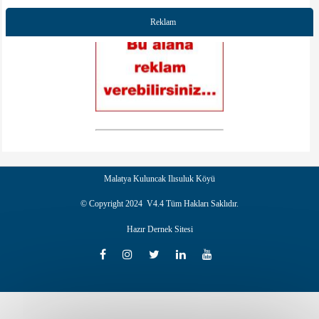
Yunus Gürbüz
çok güzel ve başarılı bir çalışma olmuş emegi geçen herkese tesekürler.
Reklam
Malatya Kuluncak Ilısuluk Köyü
© Copyright 2024 V4.4 Tüm Hakları Saklıdır.
Hazır Dernek Sitesi