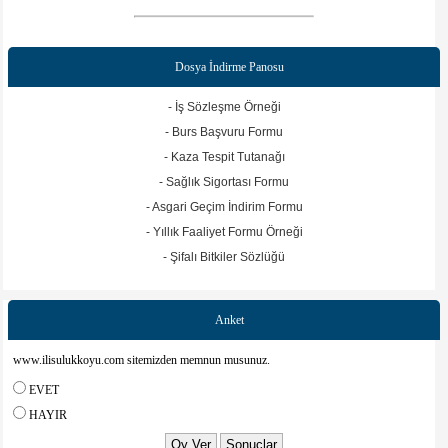
Dosya İndirme Panosu
- İş Sözleşme Örneği
- Burs Başvuru Formu
- Kaza Tespit Tutanağı
- Sağlık Sigortası Formu
- Asgari Geçim İndirim Formu
- Yıllık Faaliyet Formu Örneği
- Şifalı Bitkiler Sözlüğü
Anket
www.ilisulukkoyu.com sitemizden memnun musunuz.
EVET
HAYIR